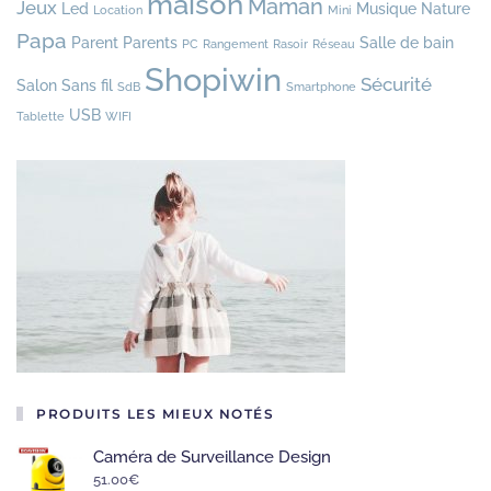
maison
Maman
Jeux
Led
Musique
Nature
Location
Mini
Papa
Parent
Parents
Salle de bain
PC
Rangement
Rasoir
Réseau
Shopiwin
Sécurité
Salon
Sans fil
SdB
Smartphone
USB
Tablette
WIFI
PRODUITS LES MIEUX NOTÉS
Caméra de Surveillance Design
51.00
€