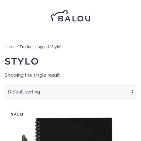
Skip
to
main
content
Home
/ Products tagged “Stylo”
STYLO
Showing the single result
SALE!